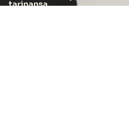
tarinansa
Kerro toiveistasi niin vastaamme henkilökohtaisesti
ja suunnittelemme yhdessä parhaan ratkaisun juuri
sinun kotiisi.
Pyydä
Soita: 044 494
tarjous
5603