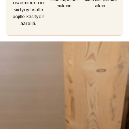
osaaminen on
mukaan.
aikaa.
siirtynyt isältä
pojille käsityön
äärellä.