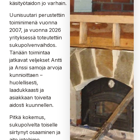
käsityötaidon jo varhain.
Uunisuutari perustettiin
toiminimenä vuonna
2007, ja vuonna 2026
yrityksessä toteutettiin
sukupolvenvaihdos.
Tänään toimintaa
jatkavat veljekset Antti
ja Anssi samoja arvoja
kunnioittaen –
huolellisesti,
laadukkaasti ja
asiakkaan toiveita
aidosti kuunnellen.
Pitkä kokemus,
sukupolvelta toiselle
siirtynyt osaaminen ja
aito intohimo