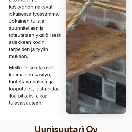
käsityöhön näkyvät
jokaisessa työssämme.
Jokainen tulisija
suunnitellaan ja
toteutetaan yksilöllisesti
asiakkaan kodin,
tarpeiden ja tyylin
mukaan.
Meille tärkeintä ovat
kotimainen käsityö,
luotettava palvelu ja
lopputulos, josta riittää
iloa pitkäksi aikaa
tulevaisuuteen.
Uunisuutari Oy