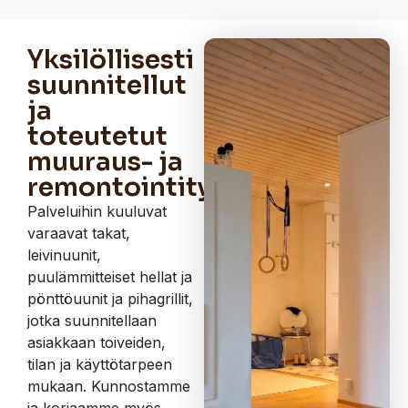
Yksilöllisesti
suunnitellut
ja
toteutetut
muuraus- ja
remontointityöt
Palveluihin kuuluvat
varaavat takat,
leivinuunit,
puulämmitteiset hellat ja
pönttöuunit ja pihagrillit,
jotka suunnitellaan
asiakkaan toiveiden,
tilan ja käyttötarpeen
mukaan. Kunnostamme
ja korjaamme myös