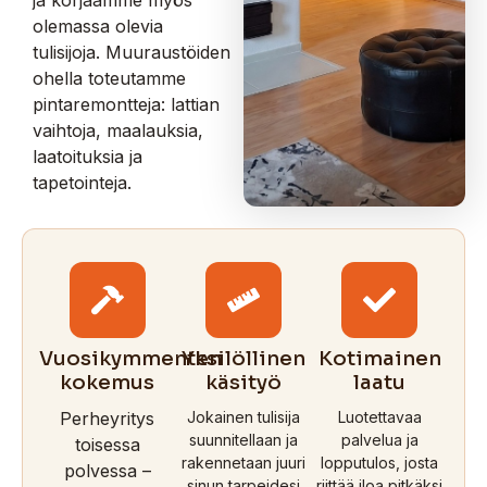
olemassa olevia
tulisijoja. Muuraustöiden
ohella toteutamme
pintaremontteja: lattian
vaihtoja, maalauksia,
laatoituksia ja
tapetointeja.
Vuosikymmenten
Yksilöllinen
Kotimainen
kokemus
käsityö
laatu
Perheyritys
Jokainen tulisija
Luotettavaa
suunnitellaan ja
palvelua ja
toisessa
rakennetaan juuri
lopputulos, josta
polvessa –
sinun tarpeidesi
riittää iloa pitkäksi