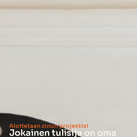
Aloitetaan sinun projektisi
Jokainen tulisija on oma