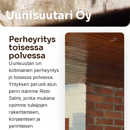
Uunisuutari Oy
Perheyritys
toisessa
polvessa
Uunisuutari on
kotimainen perheyritys
jo toisessa polvessa.
Yrityksen perusti alun
perin isämme Risto
Salmi, jonka mukana
opimme tulisijojen
rakentamisen,
korjaamisen ja
perinteisen